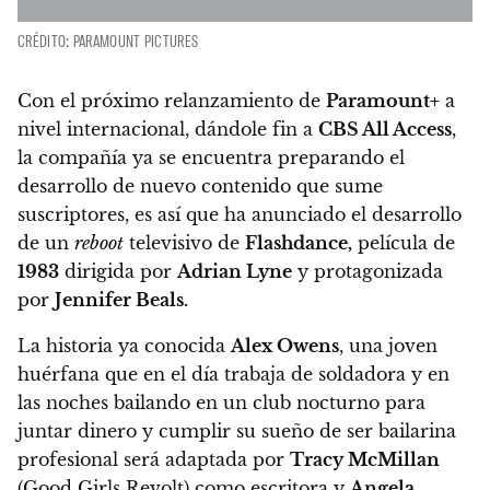
CRÉDITO: PARAMOUNT PICTURES
Con el próximo relanzamiento de
Paramount+
a
nivel internacional, dándole fin a
CBS All Access
,
la compañía ya se encuentra preparando el
desarrollo de nuevo contenido que sume
suscriptores, es así que ha anunciado
el desarrollo
de un
reboot
televisivo de
Flashdance,
película de
1983
dirigida por
Adrian Lyne
y protagonizada
por
Jennifer Beals.
La historia ya conocida
Alex Owens
, una joven
huérfana que en el día trabaja de soldadora y en
las noches bailando en un club nocturno para
juntar dinero y cumplir su sueño de ser bailarina
profesional
será adaptada por
Tracy McMillan
(Good Girls Revolt) como escritora y
Angela