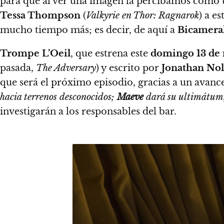
para que al ver una imagen la percibamos como 
Tessa Thompson
(
Valkyrie en Thor: Ragnarok
) a e
mucho tiempo más; es decir, de aquí a
Bicamera
Trompe L’Oeil
, que estrena este
domingo 13 de
pasada,
The Adversary
) y escrito por
Jonathan No
que será el próximo episodio, gracias a un avanc
hacia terrenos desconocidos;
Maeve
dará su ultimátu
investigarán a los responsables del bar.