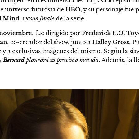
un objeto en tres dimensiones
. El pasado episodi
ste universo futurista de
HBO
, y su personaje fue
l Mind
,
season finale
de la serie.
 noviembre
, fue dirigido por
Frederick E.O. Toy
lan
, co-creador del show, junto a
Halley Gross
. P
e y a exclusivas imágenes del mismo. Según la
sin
m;
Bernard
planeará su próxima movida
. Además, la l