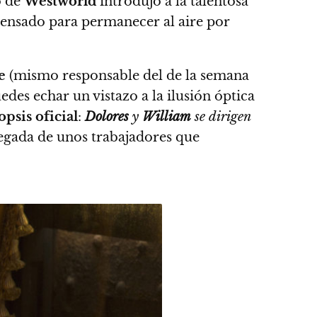
o de
Westworld
introdujo a la talentosa
 pensado para permanecer al aire por
e
(mismo responsable del de la semana
uedes echar un vistazo a la ilusión óptica
opsis oficial
:
Dolores
y
William
se dirigen
legada de unos trabajadores que