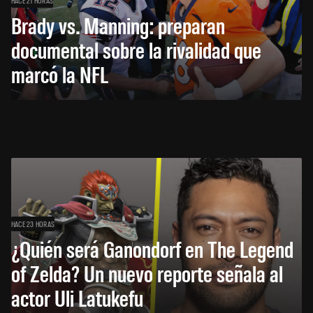
Brady vs. Manning: preparan
documental sobre la rivalidad que
marcó la NFL
HACE 23 HORAS
¿Quién será Ganondorf en The Legend
of Zelda? Un nuevo reporte señala al
actor Uli Latukefu