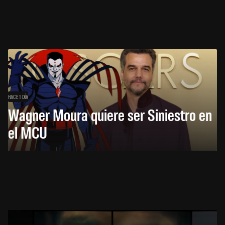
HACE 1 DÍA
Wagner Moura quiere ser Siniestro en
el MCU