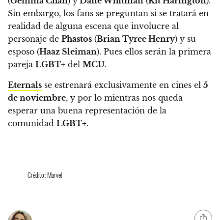
(
Gemma Chan
) y
Dane Whitman
(
Kit Harington
).
Sin embargo,
los fans se preguntan si se tratará en
realidad de alguna escena que involucre al
personaje de
Phastos
(
Brian Tyree Henry
) y su
esposo (
Haaz Sleiman
). Pues ellos serán la primera
pareja
LGBT+
del
MCU
.
Eternals
se estrenará exclusivamente en cines el
5
de noviembre
, y por lo mientras nos queda
esperar una buena representación de la
comunidad
LGBT+
.
Crédito: Marvel