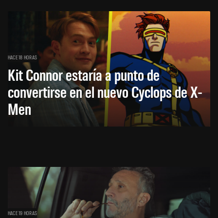
HACE 18 HORAS
Kit Connor estaría a punto de
convertirse en el nuevo Cyclops de X-
Men
HACE 19 HORAS