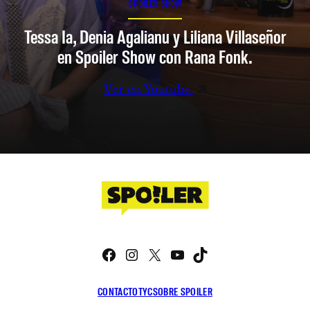
SPOILER SHOW
Tessa Ia, Denia Agalianu y Liliana Villaseñor
en Spoiler Show con Rana Fonk.
Ver en Youtube
Facebook
Instagram
X
YouTube
TikTok
CONTACTO
TYC
SOBRE SPOILER