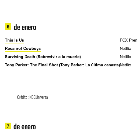
de enero
6
This Is Us
FOX Pre
Rocanrol Cowboys
Netflix
Surviving Death (Sobrevivir a la muerte)
Netflix
Tony Parker: The Final Shot (Tony Parker: La última canasta)
Netflix
Crédito: NBCUniversal
de enero
7