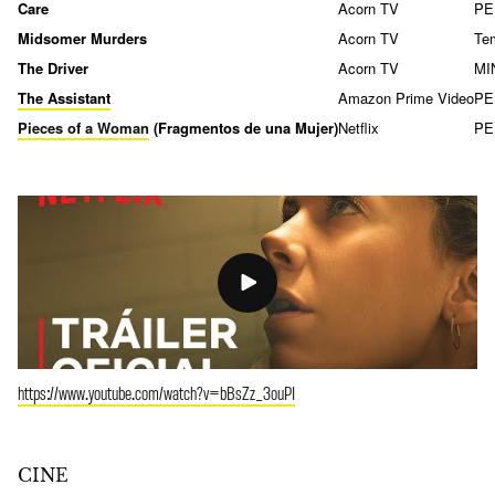
Care
Acorn TV
PE
Midsomer Murders
Acorn TV
Te
The Driver
Acorn TV
MI
The Assistant
Amazon Prime Video
PE
Pieces of a Woman
(Fragmentos de una Mujer)
Netflix
PE
https://www.youtube.com/watch?v=bBsZz_3ouPI
CINE