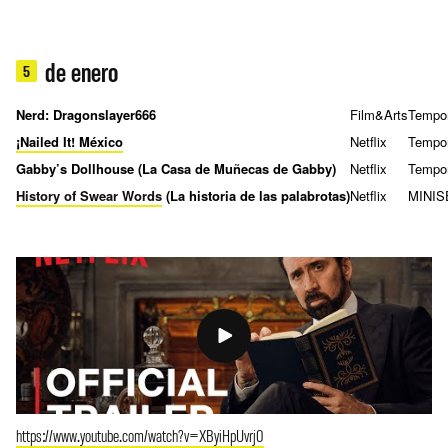
de enero
5
Nerd: Dragonslayer666
Film&Arts
Tempo
¡Nailed It! México
Netflix
Tempo
Gabby’s Dollhouse (La Casa de Muñecas de Gabby)
Netflix
Tempo
History of Swear Words
(La historia de las palabrotas)
Netflix
MINIS
https://www.youtube.com/watch?v=XByiHpUvrj0