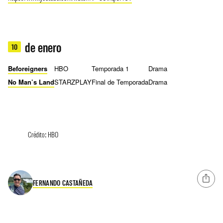
de enero
10
Beforeigners
HBO
Temporada 1
Drama
No Man’s Land
STARZPLAY
Final de Temporada
Drama
Crédito: HBO
FERNANDO CASTAÑEDA