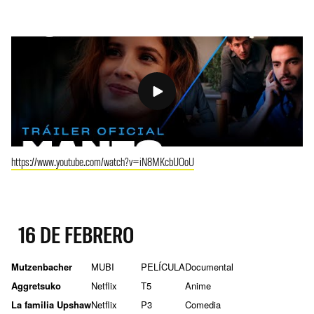
https://www.youtube.com/watch?v=iN8MKcbUOoU
16 DE FEBRERO
Mutzenbacher
MUBI
PELÍCULA
Documental
Aggretsuko
Netflix
T5
Anime
La familia Upshaw
Netflix
P3
Comedia