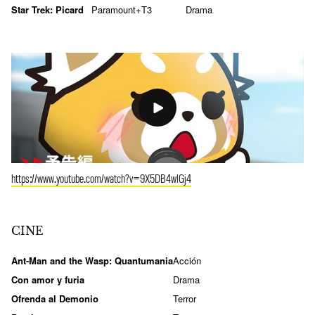
Star Trek: Picard
Paramount+
T3
Drama
https://www.youtube.com/watch?v=9X5DB4wlGj4
CINE
Ant-Man and the Wasp: Quantumania
Acción
Con amor y furia
Drama
Ofrenda al Demonio
Terror