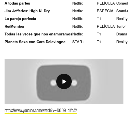
A todas partes
Netflix
PELÍCULA
Comed
Jim Jefferies: High N’ Dry
Netflix
ESPECIAL
Stand-
La pareja perfecta
Netflix
T1
Reality
Re/Member
Netflix
PELÍCULA
Terror
Todas las veces que nos enamoramos
Netflix
T1
Drama
Planeta Sexo con Cara Delevingne
STAR+
T1
Reality
https://www.youtube.com/watch?v=D0D9_d1foAY