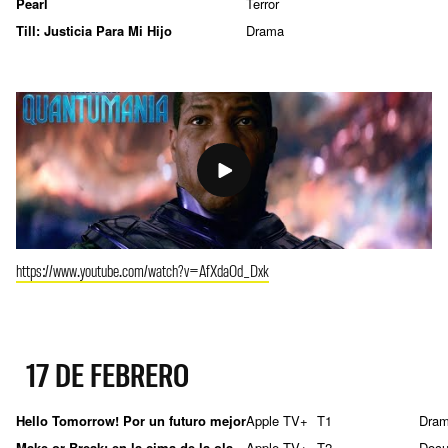
Pearl
Terror
Till: Justicia Para Mi Hijo
Drama
https://www.youtube.com/watch?v=AfXdaOd_Dxk
17 DE FEBRERO
Hello Tomorrow! Por un futuro mejor
Apple TV+
T1
Dra
Make or Break: en la cima de la ola
Apple TV+
T2
Docu