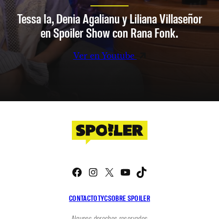
Tessa Ia, Denia Agalianu y Liliana Villaseñor
en Spoiler Show con Rana Fonk.
Ver en Youtube
Facebook
Instagram
X
YouTube
TikTok
CONTACTO
TYC
SOBRE SPOILER
Algunos derechos reservados