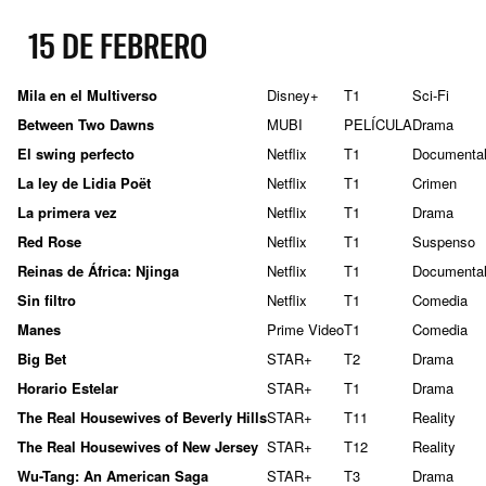
15 DE FEBRERO
Mila en el Multiverso
Disney+
T1
Sci-Fi
Between Two Dawns
MUBI
PELÍCULA
Drama
El swing perfecto
Netflix
T1
Documenta
La ley de Lidia Poët
Netflix
T1
Crimen
La primera vez
Netflix
T1
Drama
Red Rose
Netflix
T1
Suspenso
Reinas de África: Njinga
Netflix
T1
Documenta
Sin filtro
Netflix
T1
Comedia
Manes
Prime Video
T1
Comedia
Big Bet
STAR+
T2
Drama
Horario Estelar
STAR+
T1
Drama
The Real Housewives of Beverly Hills
STAR+
T11
Reality
The Real Housewives of New Jersey
STAR+
T12
Reality
Wu-Tang: An American Saga
STAR+
T3
Drama