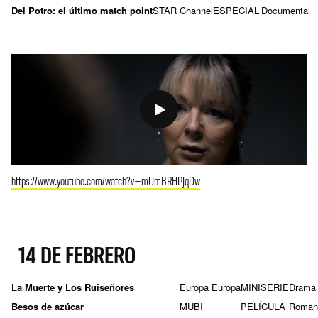
Del Potro: el último match point
STAR Channel
ESPECIAL
Documental
https://www.youtube.com/watch?v=mUmBRHPJqDw
14 DE FEBRERO
La Muerte y Los Ruiseñores
Europa Europa
MINISERIE
Drama
Besos de azúcar
MUBI
PELÍCULA
Roman