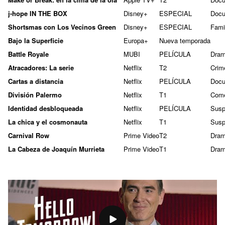
j-hope IN THE BOX
Disney+
ESPECIAL
Docu
Shortsmas con Los Vecinos Green
Disney+
ESPECIAL
Famil
Bajo la Superficie
Europa+
Nueva temporada
Battle Royale
MUBI
PELÍCULA
Dra
Atracadores: La serie
Netflix
T2
Crim
Cartas a distancia
Netflix
PELÍCULA
Docu
División Palermo
Netflix
T1
Com
Identidad desbloqueada
Netflix
PELÍCULA
Susp
La chica y el cosmonauta
Netflix
T1
Susp
Carnival Row
Prime Video
T2
Dra
La Cabeza de Joaquín Murrieta
Prime Video
T1
Dra