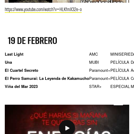
https://www.youtube.com/watch?v=HLKfmX32e-o
19 DE FEBRERO
Last Light
AMC
MINISERIE
D
Una
MUBI
PELÍCULA
D
El Cuartel Secreto
Paramount+
PELÍCULA
A
El Perro Samurai: La Leyenda de Kakamucho
Paramount+
PELÍCULA
C
Viña del Mar 2023
STAR+
ESPECIAL
M