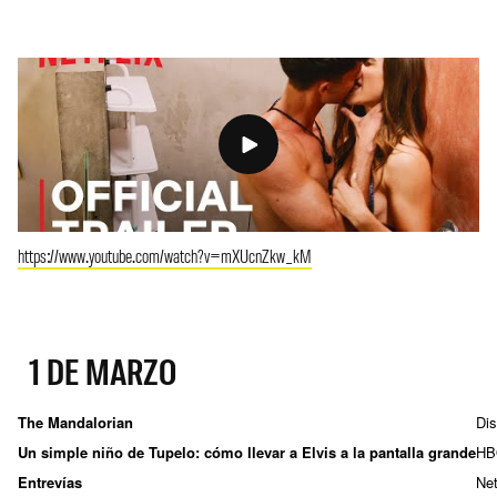
https://www.youtube.com/watch?v=mXUcnZkw_kM
1 DE MARZO
The Mandalorian
Di
Un simple niño de Tupelo: cómo llevar a Elvis a la pantalla grande
HB
Entrevías
Net