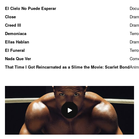
El Cielo No Puede Esperar
Docu
Close
Dra
Creed III
Dra
Demoniaca
Terro
Ellas Hablan
Dra
El Funeral
Terro
Nada Que Ver
Come
That Time I Got Reincarnated as a Slime the Movie: Scarlet Bond
Anim