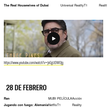
The Real Housewives of Dubai
Universal Reality
T1
Reali
https://www.youtube.com/watch?v=JxGjjUDWOJg
28 DE FEBRERO
Ran
MUBI
PELÍCULA
Acción
Jugando con fuego: Alemania
Netflix
T1
Reality