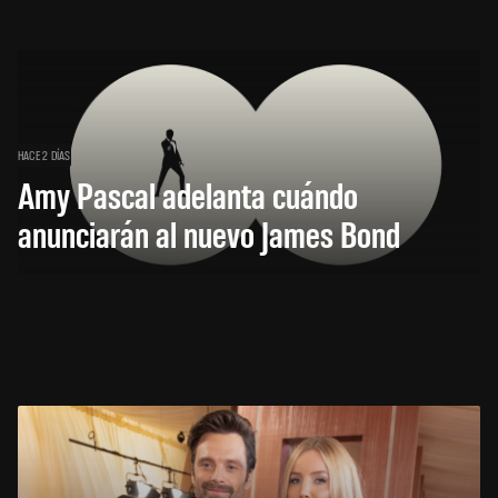
HACE 2 DÍAS
Amy Pascal adelanta cuándo
anunciarán al nuevo James Bond