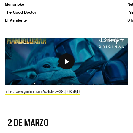
Mononoke
Net
The Good Doctor
Pr
El Asistente
ST
https://www.youtube.com/watch?v=X9xJaQK5BjQ
2 DE MARZO