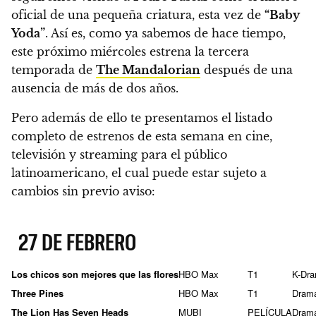
oficial de una pequeña criatura, esta vez de
“Baby
Yoda”
.
Así es, como ya sabemos de hace tiempo,
este próximo miércoles estrena la tercera
temporada de
The Mandalorian
después de una
ausencia de más de dos años.
Pero además de ello te presentamos el listado
completo de estrenos de esta semana en cine,
televisión y streaming para el público
latinoamericano, el cual puede estar sujeto a
cambios sin previo aviso:
27 DE FEBRERO
Los chicos son mejores que las flores
HBO Max
T1
K-Dr
Three Pines
HBO Max
T1
Dram
The Lion Has Seven Heads
MUBI
PELÍCULA
Dram