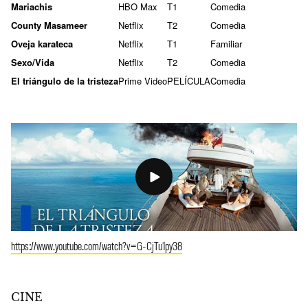
Mariachis
HBO Max
T1
Comedia
County Masameer
Netflix
T2
Comedia
Oveja karateca
Netflix
T1
Familiar
Sexo/Vida
Netflix
T2
Comedia
El triángulo de la tristeza
Prime Video
PELÍCULA
Comedia
https://www.youtube.com/watch?v=G-CjTu1py38
CINE