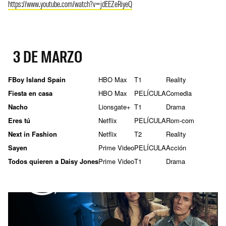
https://www.youtube.com/watch?v=jdEEZeRiyeQ
3 DE MARZO
FBoy Island Spain
HBO Max
T1
Reality
Fiesta en casa
HBO Max
PELÍCULA
Comedia
Nacho
Lionsgate+
T1
Drama
Eres tú
Netflix
PELÍCULA
Rom-com
Next in Fashion
Netflix
T2
Reality
Sayen
Prime Video
PELÍCULA
Acción
Todos quieren a Daisy Jones
Prime Video
T1
Drama