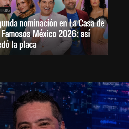
6 HORAS
gunda nominación en La Casa de
s Famosos México 2026: así
dó la placa