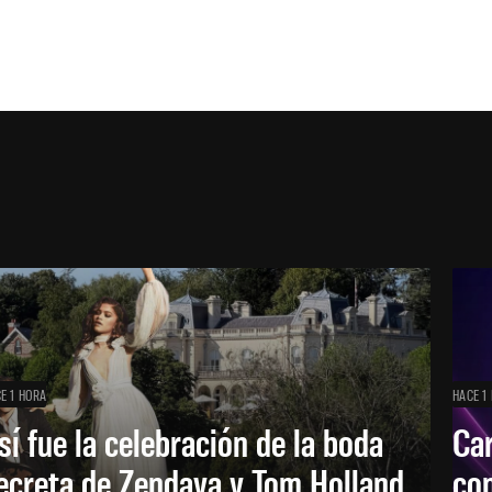
E 1 HORA
HACE 1
sí fue la celebración de la boda
Car
ecreta de Zendaya y Tom Holland
con