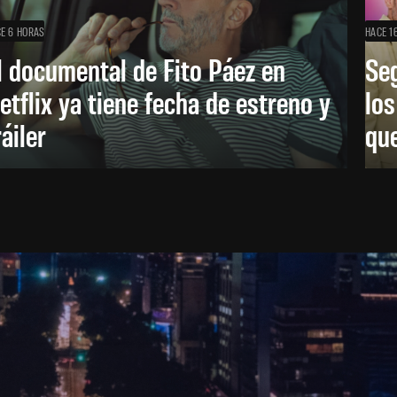
E 6 HORAS
HACE 1
l documental de Fito Páez en
Se
etflix ya tiene fecha de estreno y
lo
ráiler
que