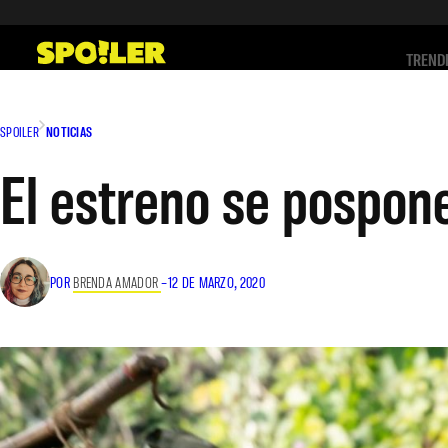
Saltar
al
TREND
contenido
SPOILER
NOTICIAS
El estreno se pospon
POR
BRENDA AMADOR
–
12 DE MARZO, 2020