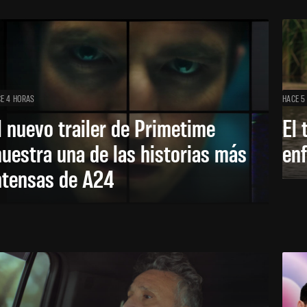
E 4 HORAS
HACE 5
l nuevo trailer de Primetime
El 
uestra una de las historias más
enf
ntensas de A24