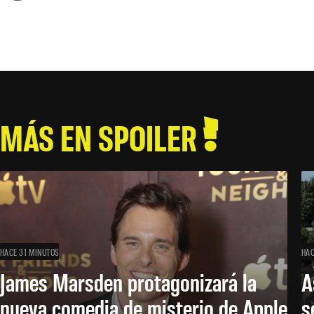
MÁS EN SPOILER
HACE 31 MINUTOS
HAC
James Marsden protagonizará la
A
nueva comedia de misterio de Apple
s