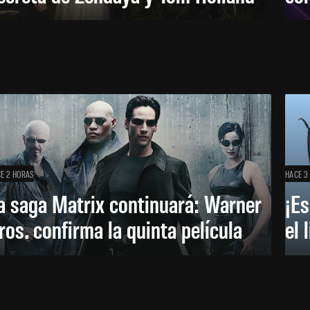
E 2 HORAS
HACE 3
a saga Matrix continuará: Warner
¡Es
ros. confirma la quinta película
el 