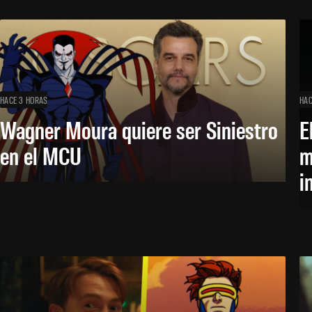
HACE 3 HORAS
HAC
Wagner Moura quiere ser Siniestro
E
en el MCU
m
i