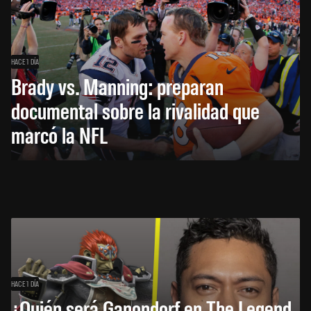
HACE 1 DÍA
Brady vs. Manning: preparan
documental sobre la rivalidad que
marcó la NFL
HACE 1 DÍA
¿Quién será Ganondorf en The Legend