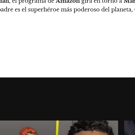
man
, el programa de
Amazon
gira en torno a
Mar
padre es el superhéroe más poderoso del planeta,