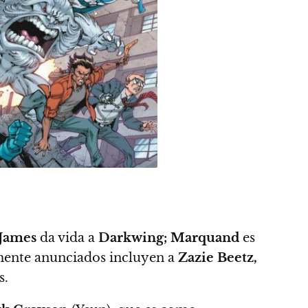
 James
da vida a
Darkwing; Marquand
es
mente anunciados incluyen a
Zazie Beetz,
s.