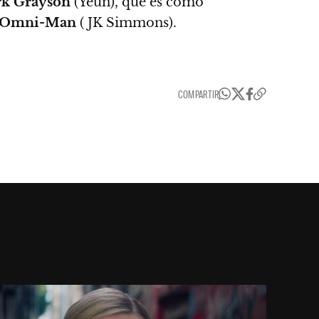
k Grayson
(Yeun), que es como
Omni-Man
( JK Simmons).
COMPARTIR