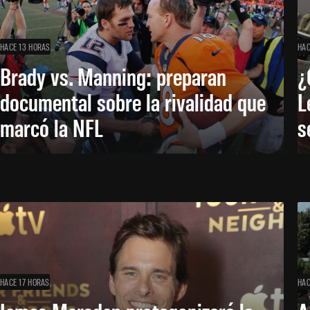
HACE 13 HORAS
HAC
Brady vs. Manning: preparan
¿
documental sobre la rivalidad que
L
marcó la NFL
s
HACE 17 HORAS
HAC