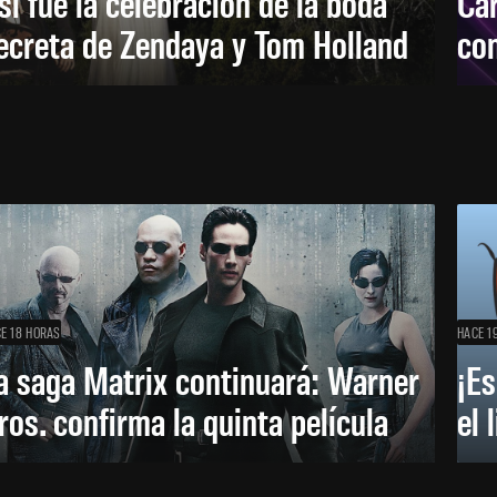
sí fue la celebración de la boda
Car
ecreta de Zendaya y Tom Holland
con
E 18 HORAS
HACE 1
a saga Matrix continuará: Warner
¡Es
ros. confirma la quinta película
el 