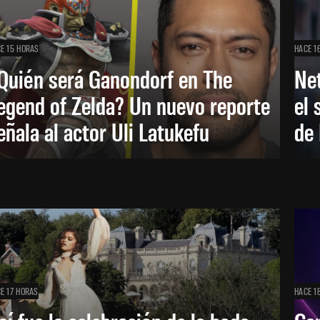
E 15 HORAS
HACE 1
Quién será Ganondorf en The
Net
egend of Zelda? Un nuevo reporte
el 
eñala al actor Uli Latukefu
de 
E 17 HORAS
HACE 1