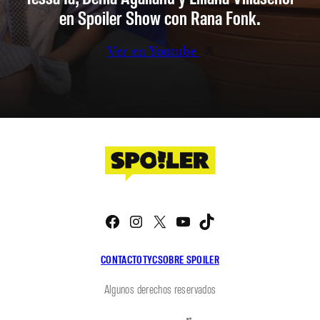
en Spoiler Show con Rana Fonk.
Ver en Youtube
Facebook
Instagram
X
YouTube
TikTok
CONTACTO
TYC
SOBRE SPOILER
Algunos derechos reservados