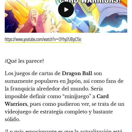
https://www.youtube.com/watch?v=OYhy2UBpC5o
¿Qué les parece?
Los juegos de cartas de
Dragon Ball
son
sumamente populares en Japón, así como fans de
la franquicia alrededor del mundo. Sería
imposible definir como “minijuego” a
Card
Warriors
, pues como pudieron ver,
se trata de un
videojuego de estrategia completo y bastante
sólido.
¡Lo más emocionante es que
la actualización está