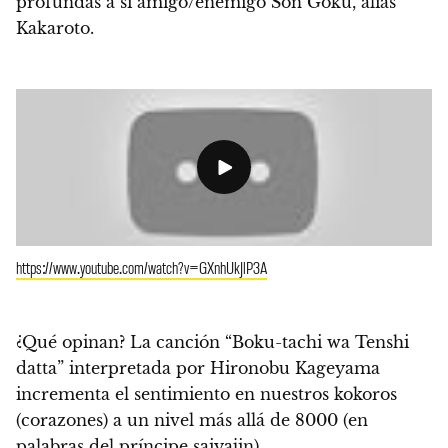
profundas a si amigo/enemigo Son Goku, alias
Kakaroto.
https://www.youtube.com/watch?v=GXnhUkJlP3A
¿Qué opinan? La canción “Boku-tachi wa Tenshi
datta” interpretada por Hironobu Kageyama
incrementa el sentimiento en nuestros kokoros
(corazones) a un nivel más allá de 8000 (en
palabras del príncipe saiyajin).