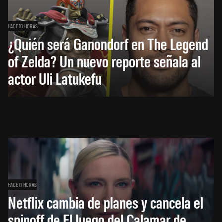
HACE 10 HORAS
¿Quién será Ganondorf en The Legend
of Zelda? Un nuevo reporte señala al
actor Uli Latukefu
HACE 11 HORAS
Netflix cambia de planes y cancela el
spinoff de El Juego del Calamar de