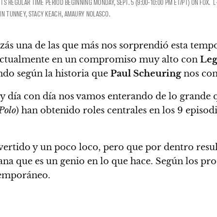
 ITS REGULAR TIME PERIOD BEGINNING MONDAY, SEPT. 5 (9:00-10:00 PM ET/PT) ON FOX
BIN TUNNEY, STACY KEACH, AMAURY NOLASCO.
zás una de las que más nos sorprendió esta tempo
n actualmente en un compromiso muy alto con
Leg
ndo según la historia que
Paul Scheuring
nos con
 y día con día nos vamos enterando de lo grande q
Polo
) han obtenido roles centrales en los 9 episo
vertido y un poco loco, pero que por dentro resul
ana que es un genio en lo que hace. Según los pr
temporáneo.