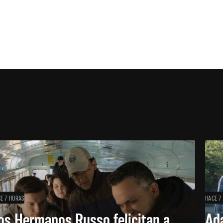
E 7 HORAS
HACE 7
os Hermanos Russo felicitan a
Ada