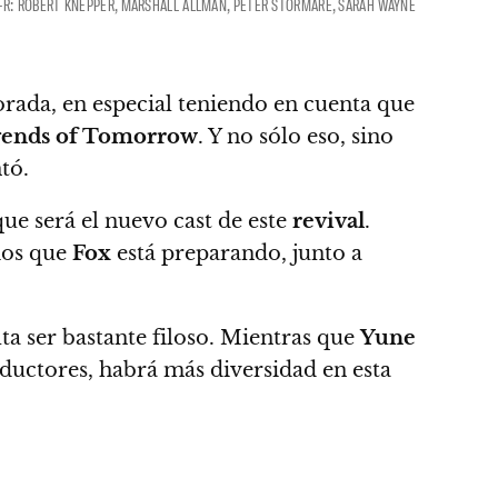
. L-R: ROBERT KNEPPER, MARSHALL ALLMAN, PETER STORMARE, SARAH WAYNE
rada, en especial teniendo en cuenta que
ends of Tomorrow
. Y no sólo eso, sino
tó.
ue será el nuevo cast de este
revival
.
dios que
Fox
está preparando
, junto a
ta ser bastante filoso. Mientras que
Yune
oductores,
habrá más diversidad en esta