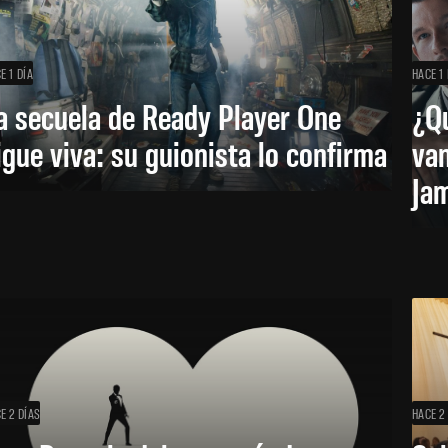
E 1 DÍA
HACE 1 
a secuela de Ready Player One
¿Qu
igue viva: su guionista lo confirma
van
Ja
E 2 DÍAS
HACE 2