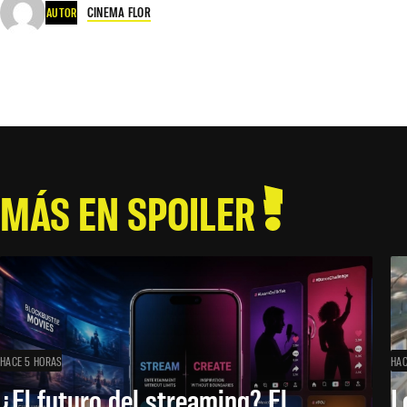
CINEMA FLOR
AUTOR
MÁS EN SPOILER
HACE 5 HORAS
HAC
¿El futuro del streaming? El
L