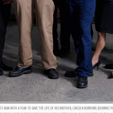
TE MAN WITH A PLAN TO SAVE THE LIFE OF HIS BROTHER, LINCOLN BURROWS (DOMINIC P