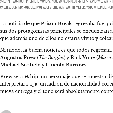
SPECIAL TWO-HOUR PREMIERE MONDAY, AUG. 29 (8:00-10:00 PM ET/PT) AND WILL AIR IN
CALLIES, DOMINIC PURCELL, PAUL ADELSTEIN, WENTWORTH MILLER, WADE WILLIAMS, RO
La noticia de que
Prison Break
regresaba fue qui
sus dos protagonistas principales se encuentra
que además uno de ellos no estaría vivito y colea
Ni modo, la buena noticia es que todos regresan,
Augustus Prew
(
The Borgias
) y
Rick Yune
(
Marco 
Michael Scofield
y
Lincoln Burrows
.
Prew
será
Whip
, un personaje que se muestra di
interpretará a
Ja
, un ladrón de nacionalidad core
nueva entrega y el tono será absolutamente con