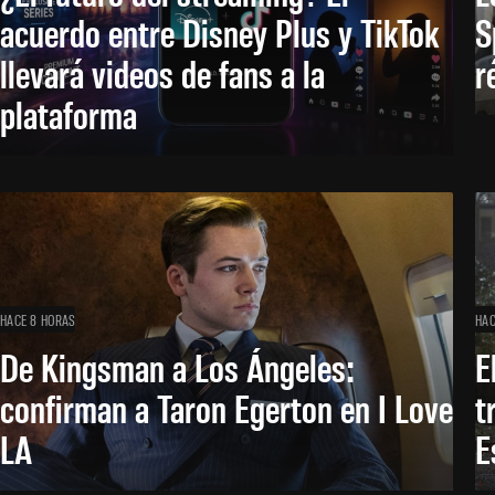
acuerdo entre Disney Plus y TikTok
S
llevará videos de fans a la
r
plataforma
HACE 8 HORAS
HAC
De Kingsman a Los Ángeles:
E
confirman a Taron Egerton en I Love
t
LA
E