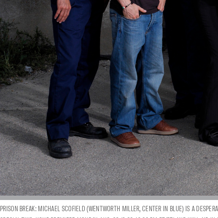
PRISON BREAK: MICHAEL SCOFIELD (WENTWORTH MILLER, CENTER IN BLUE) IS A DESPERA