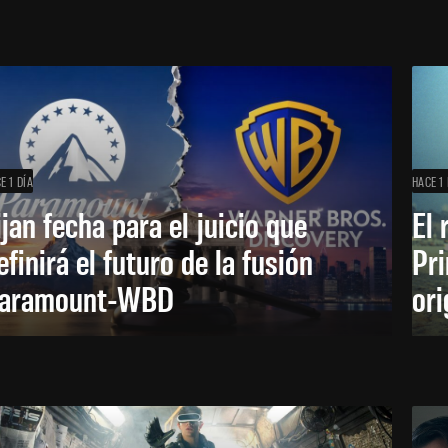
E 1 DÍA
HACE 1 
ijan fecha para el juicio que
El 
efinirá el futuro de la fusión
Pri
aramount-WBD
ori