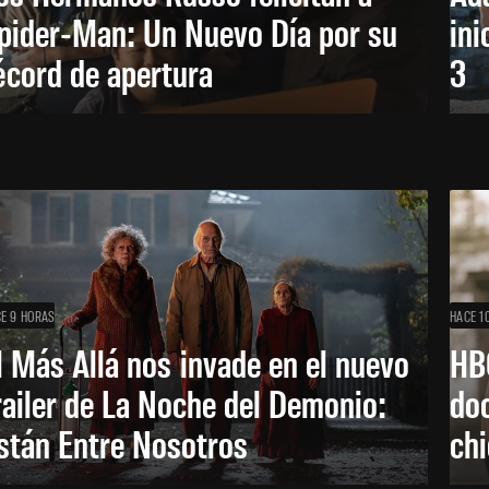
pider-Man: Un Nuevo Día por su
ini
écord de apertura
3
E 9 HORAS
HACE 1
l Más Allá nos invade en el nuevo
HB
railer de La Noche del Demonio:
do
stán Entre Nosotros
ch