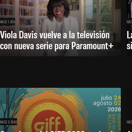
HACE 1 DÍA
HAC
Viola Davis vuelve a la televisión
L
con nueva serie para Paramount+
s
HACE 2 DÍAS
HAC