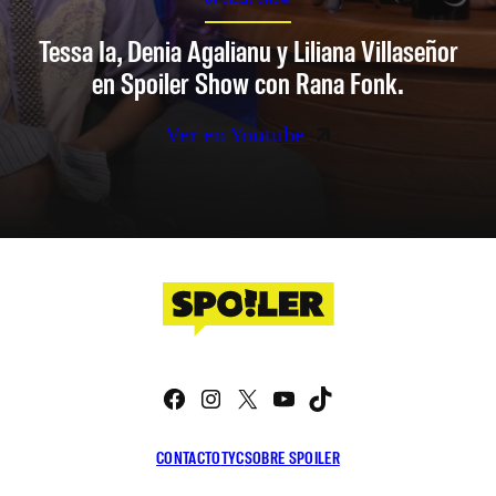
Tessa Ia, Denia Agalianu y Liliana Villaseñor
en Spoiler Show con Rana Fonk.
Ver en Youtube
Facebook
Instagram
X
YouTube
TikTok
CONTACTO
TYC
SOBRE SPOILER