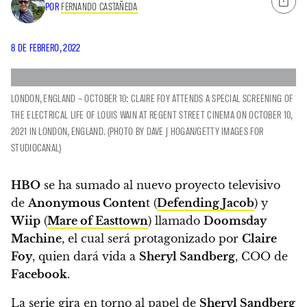
POR
FERNANDO CASTAÑEDA
8 DE FEBRERO, 2022
LONDON, ENGLAND – OCTOBER 10: CLAIRE FOY ATTENDS A SPECIAL SCREENING OF
THE ELECTRICAL LIFE OF LOUIS WAIN AT REGENT STREET CINEMA ON OCTOBER 10,
2021 IN LONDON, ENGLAND. (PHOTO BY DAVE J HOGAN/GETTY IMAGES FOR
STUDIOCANAL)
HBO
se ha sumado al nuevo proyecto televisivo
de
Anonymous Conten
t (
Defending Jacob
) y
Wiip
(
Mare of Easttown
) llamado
Doomsday
Machine
, el cual será protagonizado por
Claire
Foy
, quien dará vida a
Sheryl Sandberg
, COO de
Facebook
.
La serie gira en torno al papel de
Sheryl Sandberg