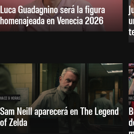
Luca Guadagnino será la figura
J
homenajeada en Venecia 2026
u
t
HACE 9 HORAS
HAC
Sam Neill aparecerá en The Legend
B
of Zelda
d
m