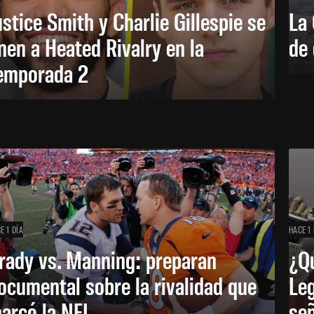
ustice Smith y Charlie Gillespie se
La 
nen a Heated Rivalry en la
de 
emporada 2
E 1 DÍA
HACE 1 
rady vs. Manning: preparan
¿Q
ocumental sobre la rivalidad que
Leg
arcó la NFL
señ