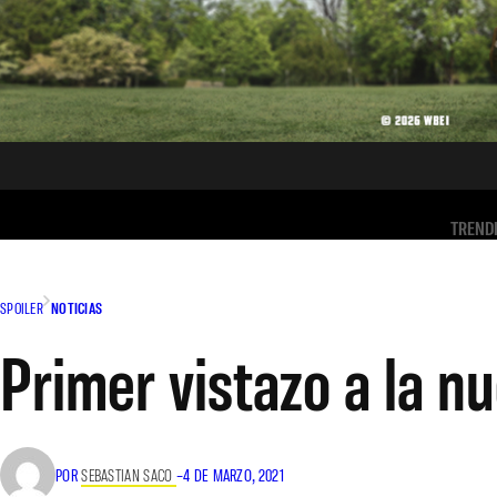
TREND
SPOILER
NOTICIAS
Primer vistazo a la nu
POR
SEBASTIAN SACO
–
4 DE MARZO, 2021