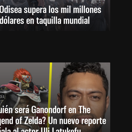
Odisea supera los mil millones
dólares en taquilla mundial
DÍA
uién será Ganondorf en The
end of Zelda? Un nuevo reporte
ala al actor Uli Latukefu