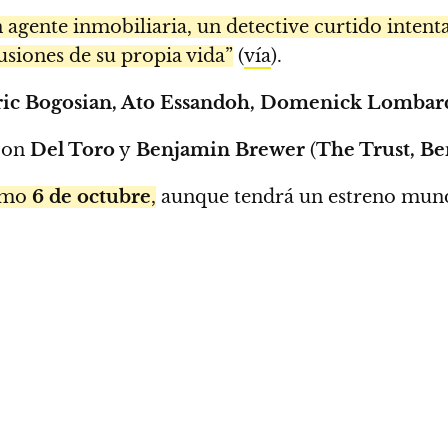
en agente inmobiliaria, un detective curtido intent
lusiones de su propia vida”
(
vía
).
 Eric Bogosian, Ato Essandoh, Domenick Lomba
 con
Del Toro
y
Benjamin Brewer
(
The Trust, B
imo
6 de octubre
,
aunque tendrá un estreno mund