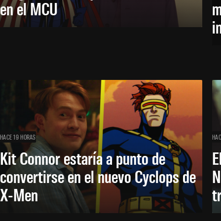
en el MCU
m
i
HACE 19 HORAS
HAC
Kit Connor estaría a punto de
E
convertirse en el nuevo Cyclops de
N
X-Men
t