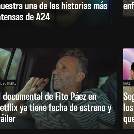
uestra una de las historias más
enf
ntensas de A24
E 20 HORAS
HACE 1 
l documental de Fito Páez en
Se
etflix ya tiene fecha de estreno y
lo
ráiler
que