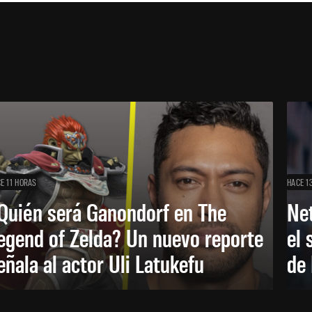
E 11 HORAS
HACE 1
Quién será Ganondorf en The
Net
egend of Zelda? Un nuevo reporte
el 
eñala al actor Uli Latukefu
de 