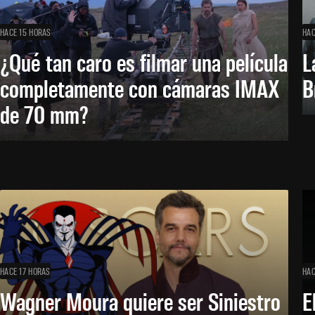
HACE 15 HORAS
HAC
¿Qué tan caro es filmar una película
L
completamente con cámaras IMAX
B
de 70 mm?
HACE 17 HORAS
HAC
Wagner Moura quiere ser Siniestro
E