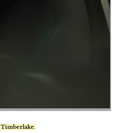
n Timberlake
.