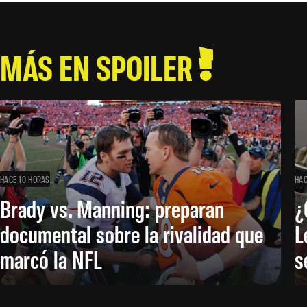
MÁS EN SPOILER
HACE 10 HORAS
HAC
Brady vs. Manning: preparan
¿
documental sobre la rivalidad que
L
marcó la NFL
s