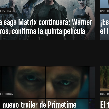
E 15 HORAS
HACE 1
a saga Matrix continuará: Warner
¡Es
ros. confirma la quinta película
el 
E 17 HORAS
HACE 1
l nuevo trailer de Primetime
El 