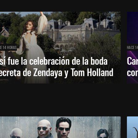
E 14 HORAS
HACE 1
sí fue la celebración de la boda
Car
ecreta de Zendaya y Tom Holland
con