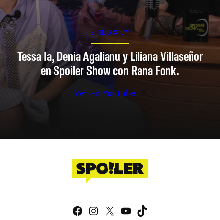
SPOILER SHOW
Tessa Ia, Denia Agalianu y Liliana Villaseñor
en Spoiler Show con Rana Fonk.
Ver en Youtube
Facebook
Instagram
X
YouTube
TikTok