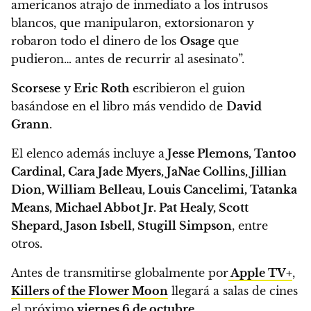
americanos atrajo de inmediato a los intrusos
blancos, que manipularon, extorsionaron y
robaron todo el dinero de los
Osage
que
pudieron… antes de recurrir al asesinato”.
Scorsese
y
Eric Roth
escribieron el guion
basándose en el libro más vendido de
David
Grann
.
El elenco además incluye a
Jesse Plemons, Tantoo
Cardinal, Cara Jade Myers, JaNae Collins, Jillian
Dion, William Belleau, Louis Cancelimi, Tatanka
Means, Michael Abbot Jr. Pat Healy, Scott
Shepard, Jason Isbell, Stugill Simpson
, entre
otros.
Antes de transmitirse globalmente por
Apple TV+
,
Killers of the Flower Moon
llegará a salas de cines
el próximo
viernes 6 de octubre
.