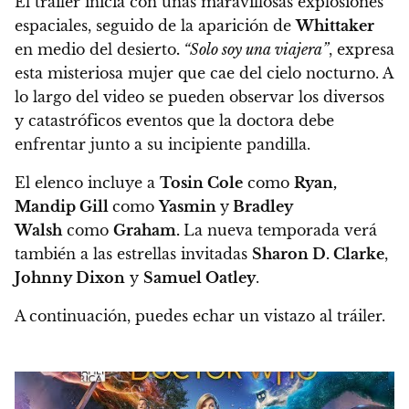
El tráiler inicia con unas maravillosas explosiones
espaciales, seguido de la aparición de
Whittaker
en medio del desierto
.
“
Solo soy una viajera”
, expresa
esta misteriosa mujer que cae del cielo nocturno.
A
lo largo del video se pueden observar los diversos
y catastróficos eventos que la doctora debe
enfrentar junto a su incipiente pandilla.
El elenco incluye a
Tosin Cole
como
Ryan,
Mandip Gill
como
Yasmin
y
Bradley
Walsh
como
Graham.
La nueva temporada verá
también a las estrellas invitadas
Sharon D. Clarke
,
Johnny Dixon
y
Samuel Oatley
.
A continuación, puedes echar un vistazo al tráiler.