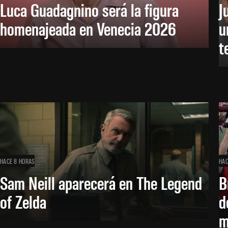
Luca Guadagnino será la figura
J
homenajeada en Venecia 2026
u
t
HACE 8 HORAS
HAC
Sam Neill aparecerá en The Legend
B
of Zelda
d
m