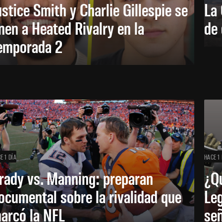
ustice Smith y Charlie Gillespie se
La 
nen a Heated Rivalry en la
de 
emporada 2
E 1 DÍA
HACE 1 
rady vs. Manning: preparan
¿Q
ocumental sobre la rivalidad que
Leg
arcó la NFL
señ