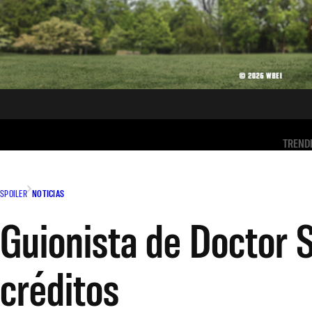
TREND
SPOILER
NOTICIAS
Guionista de Doctor 
créditos