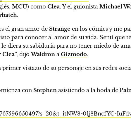
glés,
MCU
) como
Clea
.
Y el guionista
Michael W
rbatch
.
 es el gran amor de
Strange
en los cómics y me pa
listo para conocer al amor de su vida. Sentí que t
 le diera su sabiduría para no tener miedo de ama
y
Clea
”
, dijo
Waldron
a
Gizmodo
.
 primer vistazo de su personaje en sus redes soci
mienza con
Stephen
asistiendo a la boda de
Pal
4161767596650497?s=20&t=itNW8-01j8BncfYC-IuFd