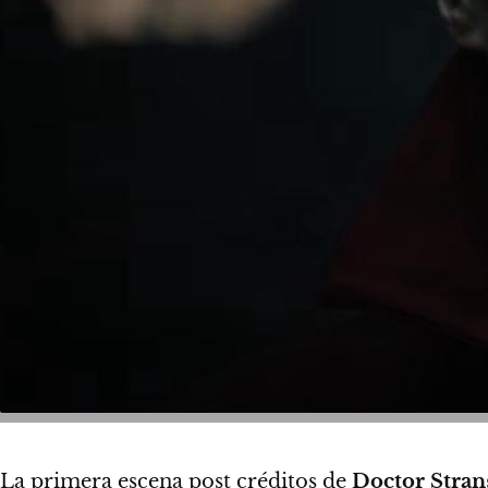
La primera escena post créditos de
Doctor Stran