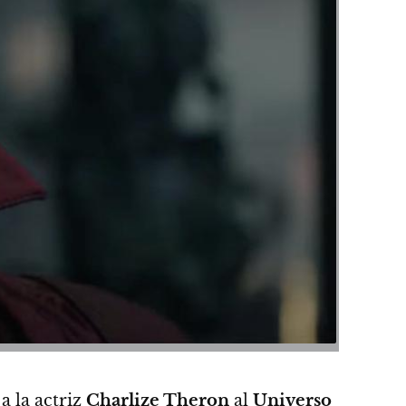
a la actriz
Charlize Theron
al
Universo