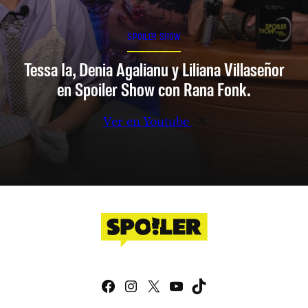
SPOILER SHOW
Tessa Ia, Denia Agalianu y Liliana Villaseñor
en Spoiler Show con Rana Fonk.
Ver en Youtube
Facebook
Instagram
X
YouTube
TikTok