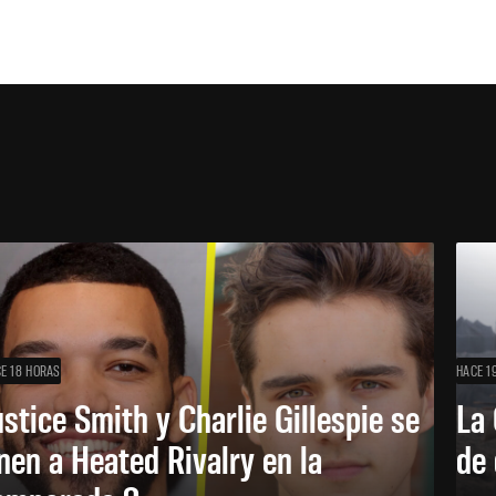
E 18 HORAS
HACE 1
ustice Smith y Charlie Gillespie se
La 
nen a Heated Rivalry en la
de 