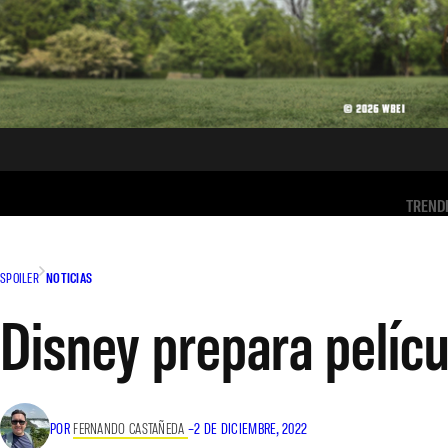
TREND
SPOILER
NOTICIAS
Disney prepara pelícu
POR
FERNANDO CASTAÑEDA
–
2 DE DICIEMBRE, 2022