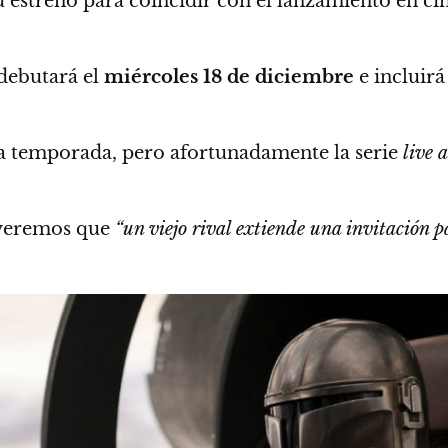
u estreno para coincidir con el lanzamiento en ci
debutará el
miércoles 18 de diciembre
e
incluirá
ra temporada, pero afortunadamente la serie
live 
o veremos que
“un viejo rival extiende una invitación p