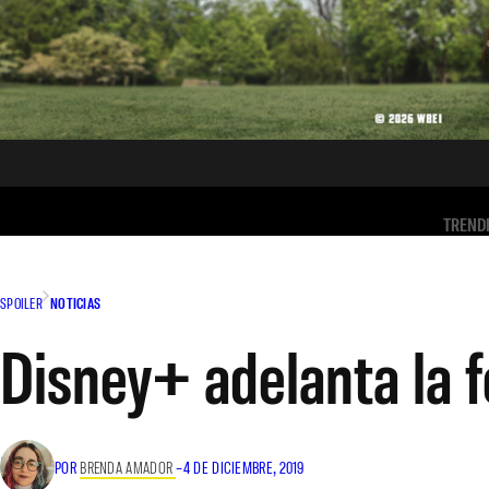
TREND
SPOILER
NOTICIAS
Disney+ adelanta la f
POR
BRENDA AMADOR
–
4 DE DICIEMBRE, 2019