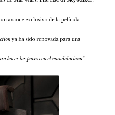
nes de
Star Wars: The rise of Skywalker
,
 un avance exclusivo de la película
action
ya ha sido renovada para una
ara hacer las paces con el mandaloriano”.