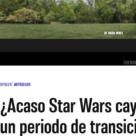
TREND
SPOILER
ARTÍCULOS
¿Acaso Star Wars cayó
un periodo de transic