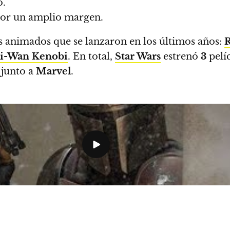
o.
 por un amplio margen.
 animados que se lanzaron en los últimos años:
R
i-Wan Kenobi
.
En total,
Star Wars
estrenó
3
pelí
 junto a
Marvel
.