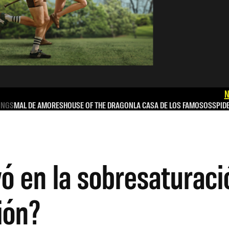
N
INGS
MAL DE AMORES
HOUSE OF THE DRAGON
LA CASA DE LOS FAMOSOS
SPID
 en la sobresaturació
ión?