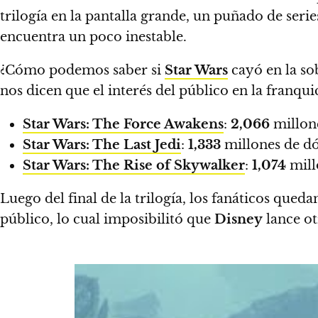
trilogía en la pantalla grande, un puñado de seri
encuentra un poco inestable.
¿Cómo podemos saber si
Star Wars
cayó en la so
nos dicen que el interés del público en la franqu
Star Wars: The Force Awakens
:
2,066
millone
Star Wars: The Last Jedi
:
1,333
millones de dó
Star Wars: The Rise of Skywalker
:
1,074
mill
Luego del final de la trilogía, los fanáticos que
público, lo cual imposibilitó que
Disney
lance ot