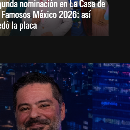
gunda nominación en La Casa de
s Famosos México 2026: así
dó la placa