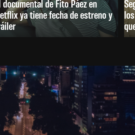
l documental de Fito Páez en
Se
etflix ya tiene fecha de estreno y
lo
ráiler
que