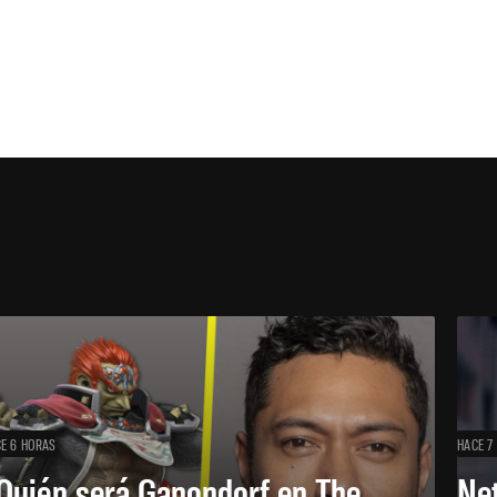
E 6 HORAS
HACE 7
Quién será Ganondorf en The
Net