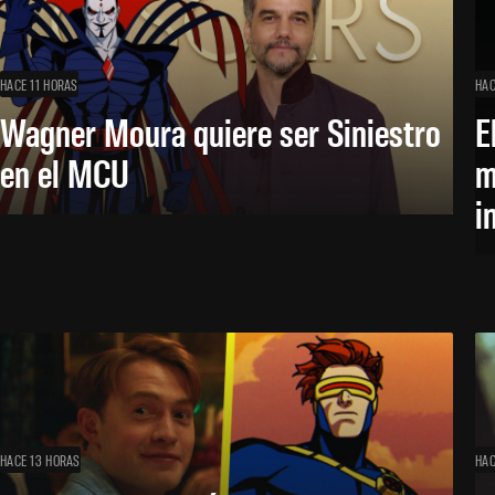
HACE 11 HORAS
HAC
Wagner Moura quiere ser Siniestro
E
en el MCU
m
i
HACE 13 HORAS
HAC