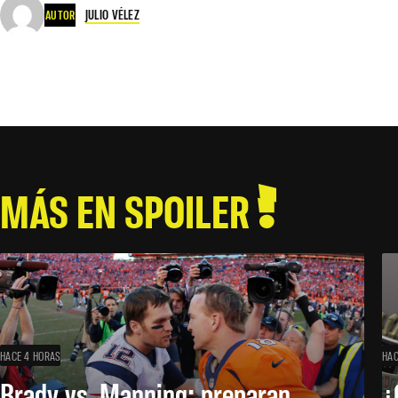
JULIO VÉLEZ
AUTOR
MÁS EN SPOILER
HACE 4 HORAS
HAC
Brady vs. Manning: preparan
¿