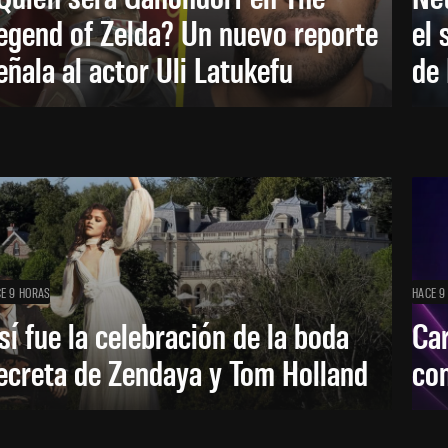
egend of Zelda? Un nuevo reporte
el 
eñala al actor Uli Latukefu
de 
E 9 HORAS
HACE 9
sí fue la celebración de la boda
Car
ecreta de Zendaya y Tom Holland
con