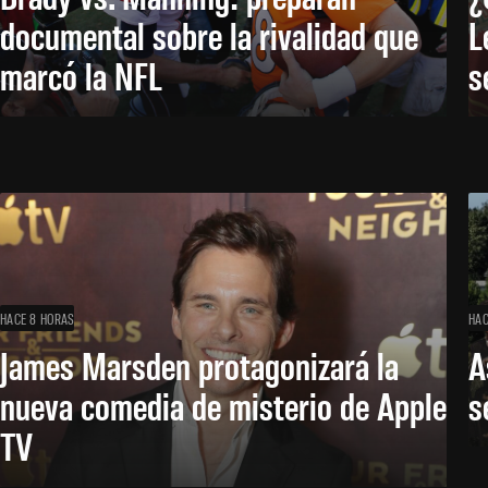
documental sobre la rivalidad que
L
marcó la NFL
s
HACE 8 HORAS
HAC
James Marsden protagonizará la
A
nueva comedia de misterio de Apple
s
TV