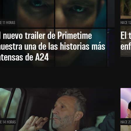
E 11 HORAS
HACE 1
l nuevo trailer de Primetime
El 
uestra una de las historias más
enf
ntensas de A24
E 14 HORAS
HACE 2