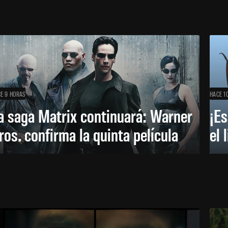
E 9 HORAS
HACE 1
a saga Matrix continuará: Warner
¡Es
ros. confirma la quinta película
el 