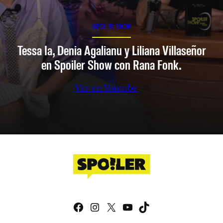
SPOILER SHOW
Tessa Ia, Denia Agalianu y Liliana Villaseñor
en Spoiler Show con Rana Fonk.
Ver en Youtube
Facebook
Instagram
X
YouTube
TikTok