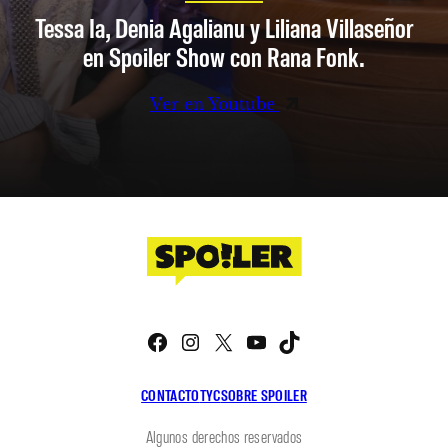
Tessa Ia, Denia Agalianu y Liliana Villaseñor
en Spoiler Show con Rana Fonk.
Ver en Youtube
Facebook
Instagram
X
YouTube
TikTok
CONTACTO
TYC
SOBRE SPOILER
Algunos derechos reservados