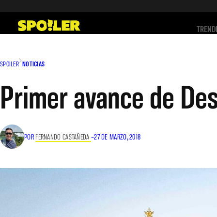
Saltar
al
TREND
contenido
SPOILER
NOTICIAS
Primer avance de De
POR
FERNANDO CASTAÑEDA
–
27 DE MARZO, 2018