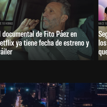
E 10 HORAS
HACE 1
l documental de Fito Páez en
Se
etflix ya tiene fecha de estreno y
lo
ráiler
que