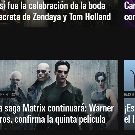
sí fue la celebración de la boda
Car
ecreta de Zendaya y Tom Holland
con
E 5 HORAS
HACE 6
a saga Matrix continuará: Warner
¡Es
ros. confirma la quinta película
el 