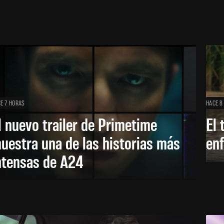
E 7 HORAS
HACE 8
l nuevo trailer de Primetime
El 
uestra una de las historias más
enf
ntensas de A24