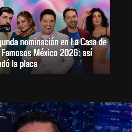
9 HORAS
gunda nominación en La Casa de
s Famosos México 2026: así
dó la placa