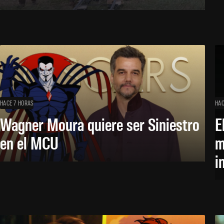
HACE 7 HORAS
HAC
Wagner Moura quiere ser Siniestro
E
en el MCU
m
i