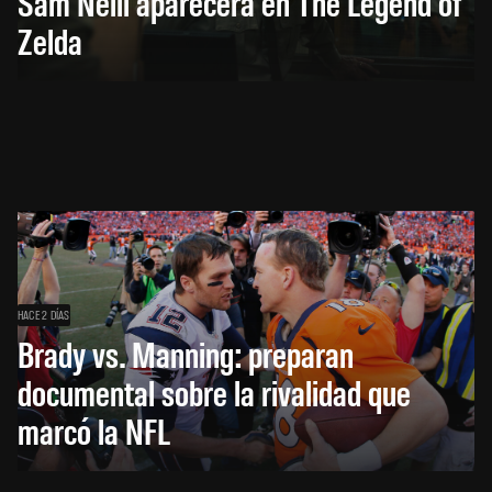
Sam Neill aparecerá en The Legend of
Zelda
HACE 2 DÍAS
Brady vs. Manning: preparan
documental sobre la rivalidad que
marcó la NFL