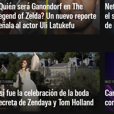
Quién será Ganondorf en The
Net
egend of Zelda? Un nuevo reporte
el 
eñala al actor Uli Latukefu
de 
E 11 HORAS
HACE 1
sí fue la celebración de la boda
Car
ecreta de Zendaya y Tom Holland
con