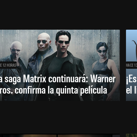
E 12 HORAS
HACE 1
a saga Matrix continuará: Warner
¡Es
ros. confirma la quinta película
el 