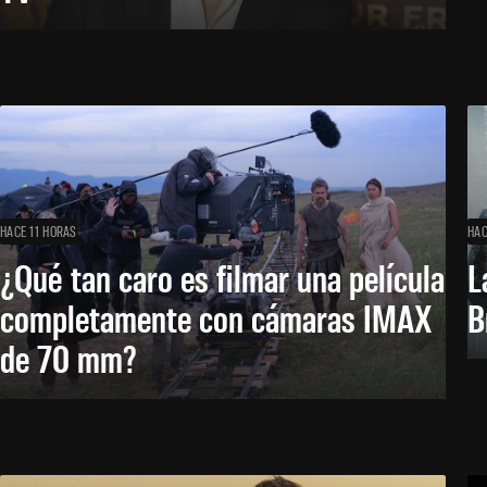
HACE 11 HORAS
HAC
¿Qué tan caro es filmar una película
L
completamente con cámaras IMAX
B
de 70 mm?