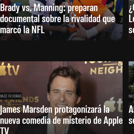
Brady vs. Manning: preparan
¿
documental sobre la rivalidad que
L
marcó la NFL
s
HACE 10 HORAS
HAC
James Marsden protagonizará la
A
nueva comedia de misterio de Apple
s
TV