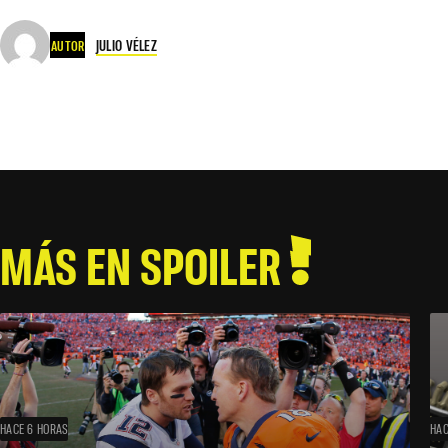
JULIO VÉLEZ
AUTOR
MÁS EN SPOILER
HACE 6 HORAS
HAC