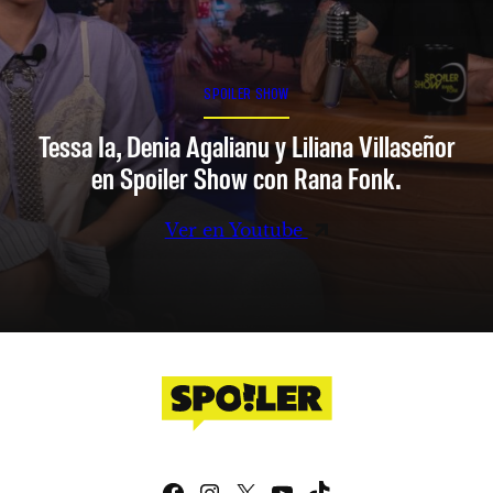
SPOILER SHOW
Tessa Ia, Denia Agalianu y Liliana Villaseñor
en Spoiler Show con Rana Fonk.
Ver en Youtube
Facebook
Instagram
X
YouTube
TikTok