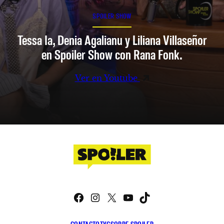
SPOILER SHOW
Tessa Ia, Denia Agalianu y Liliana Villaseñor
en Spoiler Show con Rana Fonk.
Ver en Youtube
Facebook
Instagram
X
YouTube
TikTok
CONTACTO
TYC
SOBRE SPOILER