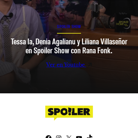
SPOILER SHOW
Tessa Ia, Denia Agalianu y Liliana Villaseñor
en Spoiler Show con Rana Fonk.
Ver en Youtube
Facebook
Instagram
X
YouTube
TikTok