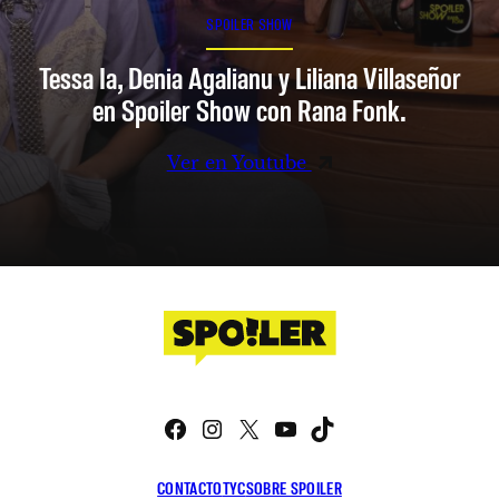
SPOILER SHOW
Tessa Ia, Denia Agalianu y Liliana Villaseñor
en Spoiler Show con Rana Fonk.
Ver en Youtube
Facebook
Instagram
X
YouTube
TikTok
CONTACTO
TYC
SOBRE SPOILER