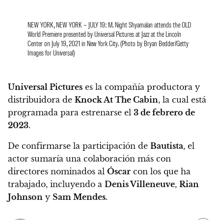
NEW YORK, NEW YORK – JULY 19: M. Night Shyamalan attends the OLD
World Premiere presented by Universal Pictures at Jazz at the Lincoln
Center on July 19, 2021 in New York City. (Photo by Bryan Bedder/Getty
Images for Universal)
Universal Pictures
es la compañía productora y
distribuidora de
Knock At The Cabin
, la cual está
programada para estrenarse el
3 de febrero de
2023
.
De confirmarse la participación de
Bautista
, el
actor sumaría una colaboración más con
directores nominados al
Óscar
con los que ha
trabajado, incluyendo a
Denis Villeneuve
,
Rian
Johnson
y
Sam Mendes
.