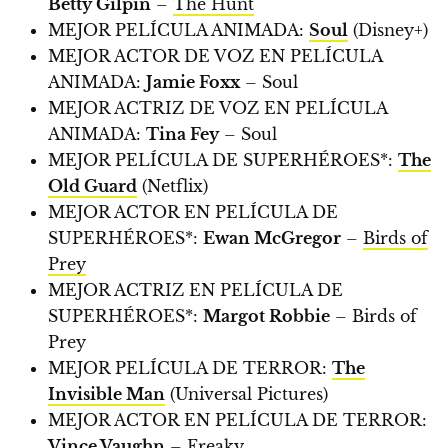
Betty Gilpin
–
The Hunt
MEJOR PELÍCULA ANIMADA:
Soul
(Disney+)
MEJOR ACTOR DE VOZ EN PELÍCULA
ANIMADA:
Jamie Foxx
– Soul
MEJOR ACTRIZ DE VOZ EN PELÍCULA
ANIMADA:
Tina Fey
– Soul
MEJOR PELÍCULA DE SUPERHÉROES*:
The
Old Guard
(Netflix)
MEJOR ACTOR EN PELÍCULA DE
SUPERHÉROES*:
Ewan McGregor
–
Birds of
Prey
MEJOR ACTRIZ EN PELÍCULA DE
SUPERHÉROES*:
Margot Robbie
– Birds of
Prey
MEJOR PELÍCULA DE TERROR:
The
Invisible Man
(Universal Pictures)
MEJOR ACTOR EN PELÍCULA DE TERROR:
Vince Vaughn
–
Freaky