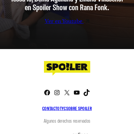
en Spoiler Show con Rana Fonk.
Ver en Youtube
Facebook
Instagram
X
YouTube
TikTok
CONTACTO
TYC
SOBRE SPOILER
Algunos derechos reservados