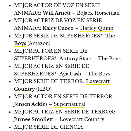
MEJOR ACTOR DE VOZ EN SERIE
ANIMADA:
Will Arnett
– BoJack Horseman
MEJOR ACTRIZ DE VOZ EN SERIE
ANIMADA:
Kaley Cuoco
–
Harley Quinn
MEJOR SERIE DE SUPERHÉROES*:
The
Boys
(Amazon)
MEJOR ACTOR EN SERIE DE
SUPERHÉROES*:
Antony Starr
– The Boys
MEJOR ACTRIZ EN SERIE DE
SUPERHÉROES*:
Aya Cash
– The Boys
MEJOR SERIE DE TERROR:
Lovecraft
Country
(HBO)
MEJOR ACTOR EN SERIE DE TERROR:
Jensen Ackles
–
Supernatural
MEJOR ACTRIZ EN SERIE DE TERROR:
Jurnee Smollett
– Lovecraft Country
MEJOR SERIE DE CIENCIA