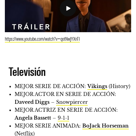
https://www.youtube.com/watch?v=qotNwJYXnTI
Televisión
MEJOR SERIE DE ACCIÓN:
Vikings
(History)
MEJOR ACTOR EN SERIE DE ACCIÓN:
Daveed Diggs
–
Snowpiercer
MEJOR ACTRIZ EN SERIE DE ACCIÓN:
Angela Bassett
–
9-1-1
MEJOR SERIE ANIMADA:
BoJack Horseman
(Netflix)