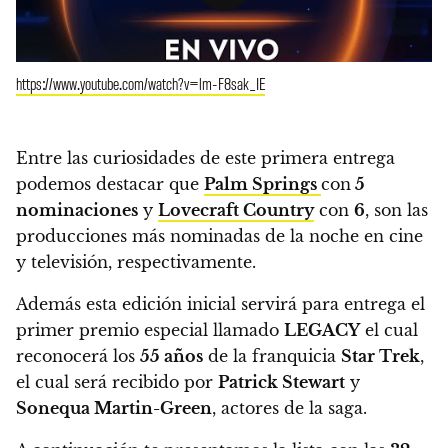
https://www.youtube.com/watch?v=lm-F8sak_IE
Entre las curiosidades de este primera entrega
podemos destacar que
Palm Springs
con
5
nominaciones
y
Lovecraft Country
con
6
, son las
producciones más nominadas de la noche en cine
y televisión, respectivamente.
Además esta edición inicial servirá para entrega
el
primer premio especial llamado
LEGACY
el cual
reconocerá los
55 años
de la franquicia
Star Trek
,
el cual será recibido por
Patrick Stewart
y
Sonequa Martin-Green
, actores de la saga.