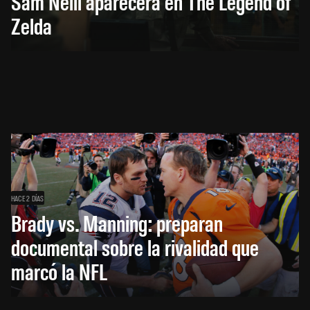
Sam Neill aparecerá en The Legend of
Zelda
HACE 2 DÍAS
Brady vs. Manning: preparan
documental sobre la rivalidad que
marcó la NFL