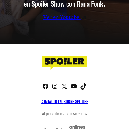
en Spoiler Show con Rana Fonk.
Ver en Youtube
Facebook
Instagram
X
YouTube
TikTok
CONTACTO
TYC
SOBRE SPOILER
Algunos derechos reservados