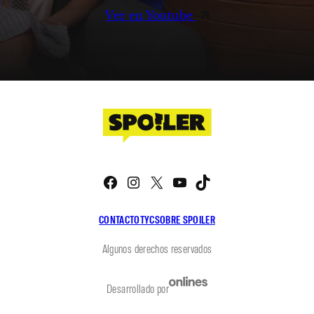
Ver en Youtube
Facebook
Instagram
X
YouTube
TikTok
CONTACTO
TYC
SOBRE SPOILER
Algunos derechos reservados
Desarrollado por