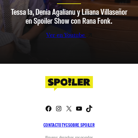
Tessa Ia, Denia Agalianu y Liliana Villaseñor
en Spoiler Show con Rana Fonk.
Ver en Youtube
Facebook
Instagram
X
YouTube
TikTok
CONTACTO
TYC
SOBRE SPOILER
Algunos derechos reservados