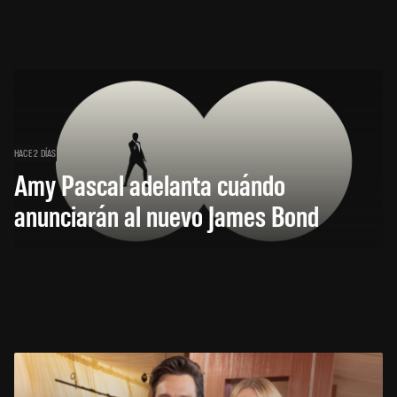
HACE 2 DÍAS
Amy Pascal adelanta cuándo
anunciarán al nuevo James Bond