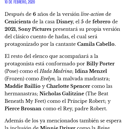
10 DE FEBRERO, 2020
Después de
6
años de la versión
live-action
de
Cenicienta
de la casa
Disney,
el
5
de
febrero
de
2021,
Sony Pictures
presentará su propia versión
del clásico cuento de hadas, el cual será
protagonizado por la cantante
Camila Cabello.
El resto del elenco que acompañará a la
protagonista está conformado por
Billy Porter
(Pose) como el
Hada Madrina
;
Idina Menzel
(Frozen) como
Evelyn,
la malvada madrastra;
Maddie Baillio
y
Charlotte Spencer
como las
hermanastras;
Nicholas Galitzine
(The Beat
Beneath My Feet) como el Príncipe Robert; y
Pierce Brosnan
como el Rey, padre Robert.
Además de los ya mencionados también se espera
la inclusión de
Minnie Driver
como la
Reina