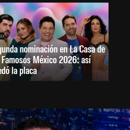
DÍA
gunda nominación en La Casa de
s Famosos México 2026: así
dó la placa