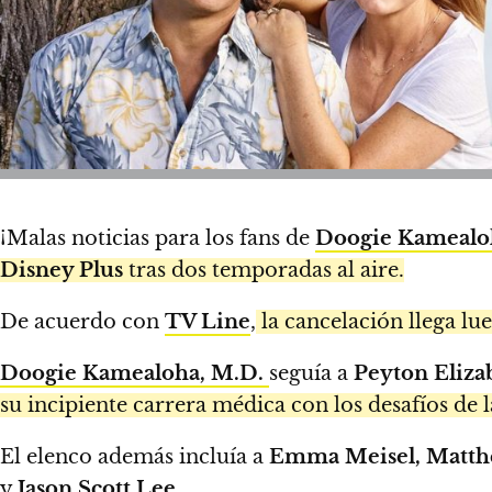
¡Malas noticias para los fans de
Doogie Kamealo
Disney Plus
tras dos temporadas al aire.
De acuerdo con
TV Line
,
la cancelación llega lu
Doogie Kamealoha, M.D.
seguía a
Peyton Eliza
su incipiente carrera médica con los desafíos de l
El elenco además incluía a
Emma Meisel, Matthe
y
Jason Scott Lee
.