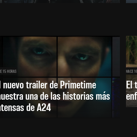
E 15 HORAS
HACE 1
l nuevo trailer de Primetime
El 
uestra una de las historias más
enf
ntensas de A24