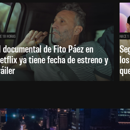
E 18 HORAS
HACE 1 
l documental de Fito Páez en
Se
etflix ya tiene fecha de estreno y
lo
ráiler
que