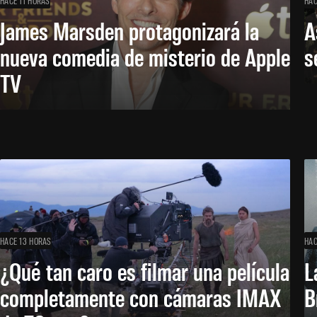
HACE 11 HORAS
HAC
James Marsden protagonizará la
A
nueva comedia de misterio de Apple
s
TV
HACE 13 HORAS
HAC
¿Qué tan caro es filmar una película
L
completamente con cámaras IMAX
B