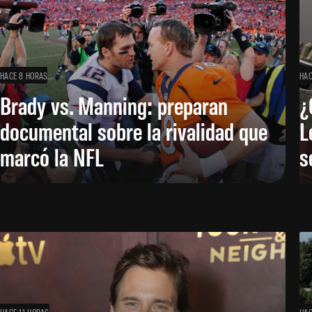
HACE 8 HORAS
HAC
Brady vs. Manning: preparan
¿
documental sobre la rivalidad que
L
marcó la NFL
s