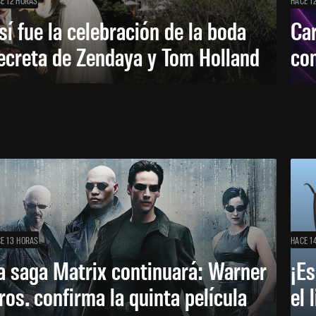
E 12 HORAS
HACE 1
sí fue la celebración de la boda
Car
ecreta de Zendaya y Tom Holland
con
E 13 HORAS
HACE 1
a saga Matrix continuará: Warner
¡Es
ros. confirma la quinta película
el 