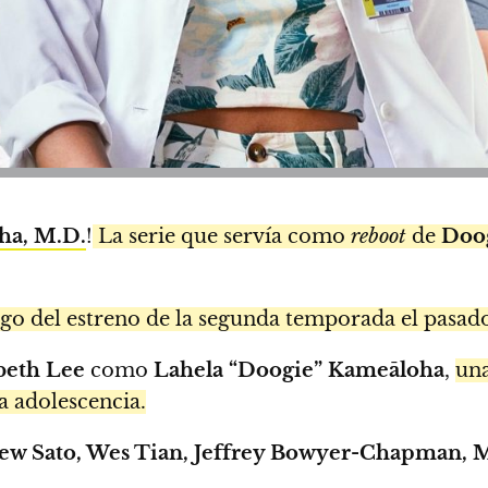
ha, M.D.
!
La serie que servía como
reboot
de
Doo
ego del estreno de la segunda temporada el pasa
beth Lee
como
Lahela “Doogie” Kameāloha
,
una
a adolescencia.
w Sato, Wes Tian, Jeffrey Bowyer-Chapman, M