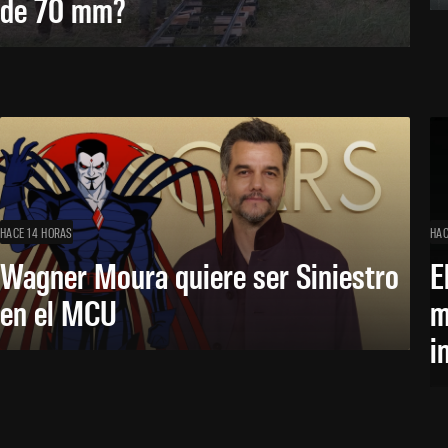
de 70 mm?
HACE 14 HORAS
HAC
Wagner Moura quiere ser Siniestro
E
en el MCU
m
i