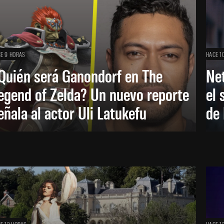
E 9 HORAS
HACE 1
Quién será Ganondorf en The
Net
egend of Zelda? Un nuevo reporte
el 
eñala al actor Uli Latukefu
de 