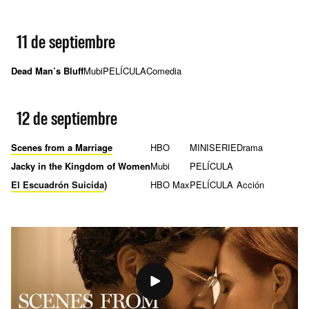
11 de septiembre
Dead Man’s Bluff
Mubi
PELÍCULA
Comedia
12 de septiembre
Scenes from a Marriage
HBO
MINISERIE
Drama
Jacky in the Kingdom of Women
Mubi
PELÍCULA
El Escuadrón Suicida
)
HBO Max
PELÍCULA
Acción