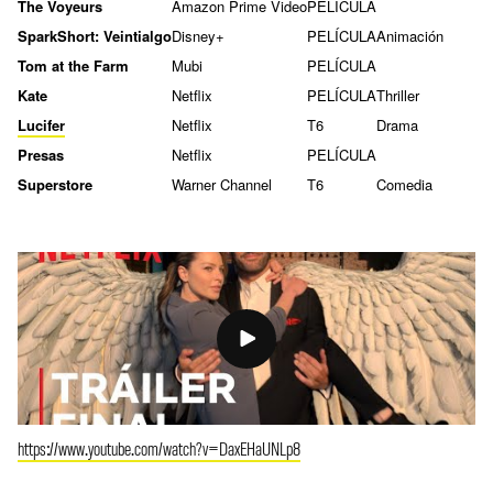
The Voyeurs
Amazon Prime Video
PELÍCULA
SparkShort: Veintialgo
Disney+
PELÍCULA
Animación
Tom at the Farm
Mubi
PELÍCULA
Kate
Netflix
PELÍCULA
Thriller
Lucifer
Netflix
T6
Drama
Presas
Netflix
PELÍCULA
Superstore
Warner Channel
T6
Comedia
https://www.youtube.com/watch?v=DaxEHaUNLp8