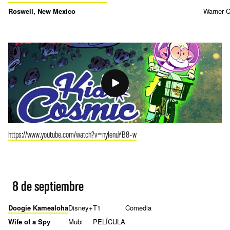
Roswell, New Mexico
Warner C
https://www.youtube.com/watch?v=nyIenuYB8-w
8 de septiembre
Doogie Kamealoha
Disney+
T1
Comedia
Wife of a Spy
Mubi
PELÍCULA