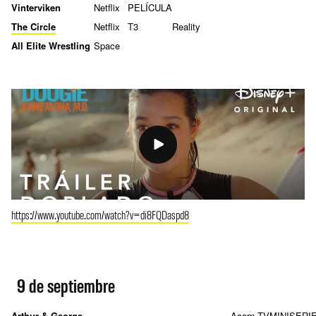
Vinterviken
Netflix
PELÍCULA
The Circle
Netflix
T3
Reality
All Elite Wrestling
Space
https://www.youtube.com/watch?v=di8FQDaspd8
9 de septiembre
Arthur & George
Acorn TV
MINISERI