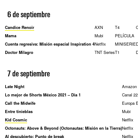
6 de septiembre
Candice Renoir
AXN
T4
Mama
Mubi
PELÍCULA
Cuenta regresiva: Misión espacial Inspiration 4
Netflix
MINISERIE
D
Doctor Milagro
TNT Series
T1
7 de septiembre
Late Night
Amazon 
Lo mejor de Shorts México 2021 – Día 1
Canal 22
Call the Midwife
Europa 
Entre tinieblas
Mubi
Kid Cosmic
Netflix
Octonauts: Above & Beyond (Octonautas: Misión en la Tierra)
Netflix
Al descubierto: Punto de break
Netflix