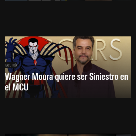
HACE 1 DÍA
Wagner Moura quiere ser Siniestro en
el MCU