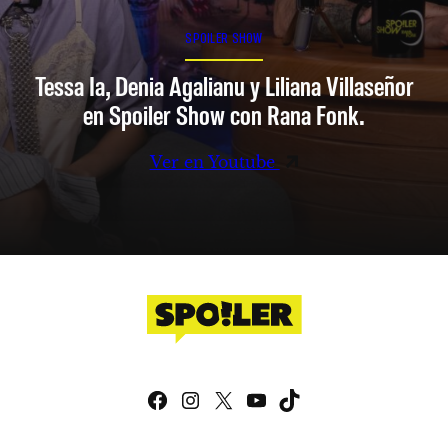
SPOILER SHOW
Tessa Ia, Denia Agalianu y Liliana Villaseñor
en Spoiler Show con Rana Fonk.
Ver en Youtube
Facebook
Instagram
X
YouTube
TikTok