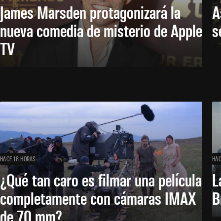
James Marsden protagonizará la
A
nueva comedia de misterio de Apple
s
TV
HACE 16 HORAS
HAC
¿Qué tan caro es filmar una película
L
completamente con cámaras IMAX
B
de 70 mm?