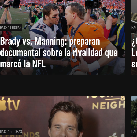
HACE 11 HORAS
HAC
Brady vs. Manning: preparan
¿
documental sobre la rivalidad que
L
marcó la NFL
s
HACE 15 HORAS
HAC