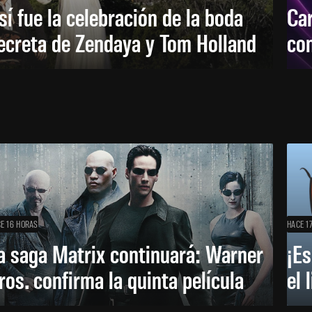
sí fue la celebración de la boda
Car
ecreta de Zendaya y Tom Holland
con
E 16 HORAS
HACE 1
a saga Matrix continuará: Warner
¡Es
ros. confirma la quinta película
el 