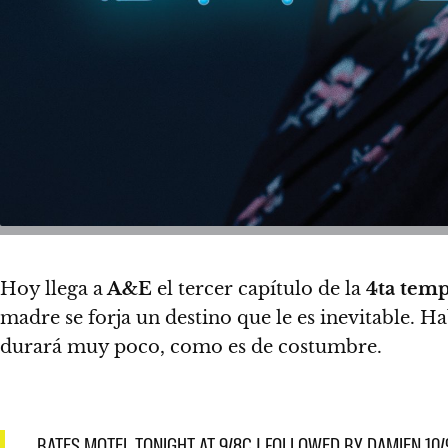
Hoy llega a
A&E
el tercer capítulo de la
4ta tem
madre se forja un destino que le es inevitable. 
durará muy poco, como es de costumbre.
BATES MOTEL TONIGHT AT 9/8C | FOLLOWED BY DAMIEN 10