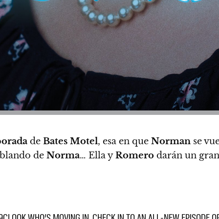
porada
de
Bates Motel
, esa en que
Norman
se vue
Hablando de
Norma
… Ella y
Romero
darán un gran 
/9C
LOOK WHO’S MOVING IN. CHECK IN TO AN ALL-NEW EPISODE 