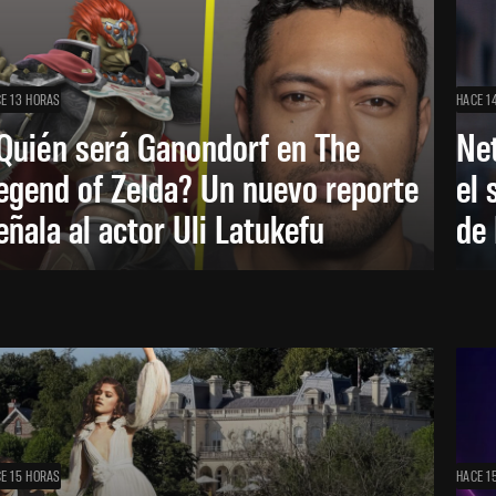
E 13 HORAS
HACE 1
Quién será Ganondorf en The
Net
egend of Zelda? Un nuevo reporte
el 
eñala al actor Uli Latukefu
de 
E 15 HORAS
HACE 1