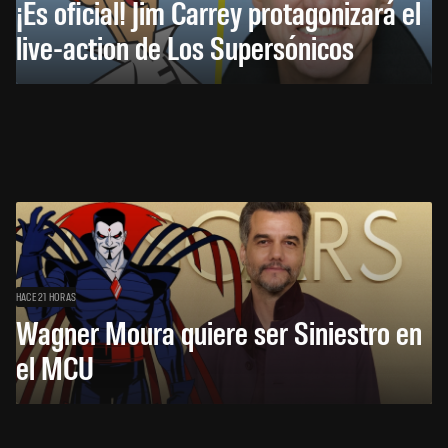
¡Es oficial! Jim Carrey protagonizará el
live-action de Los Supersónicos
HACE 21 HORAS
Wagner Moura quiere ser Siniestro en
el MCU