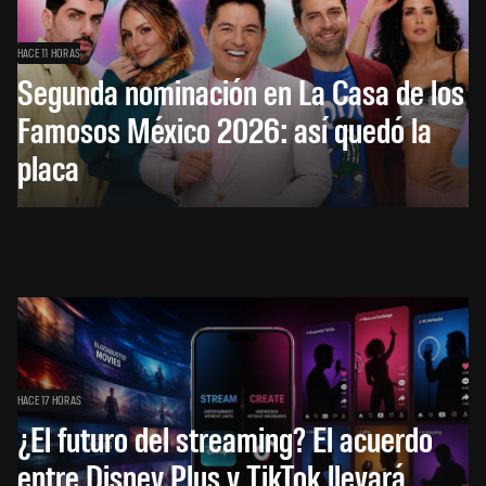
HACE 11 HORAS
Segunda nominación en La Casa de los
Famosos México 2026: así quedó la
placa
HACE 17 HORAS
¿El futuro del streaming? El acuerdo
entre Disney Plus y TikTok llevará