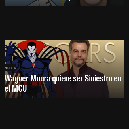
HACE 1 DÍA
Wagner Moura quiere ser Siniestro en
el MCU