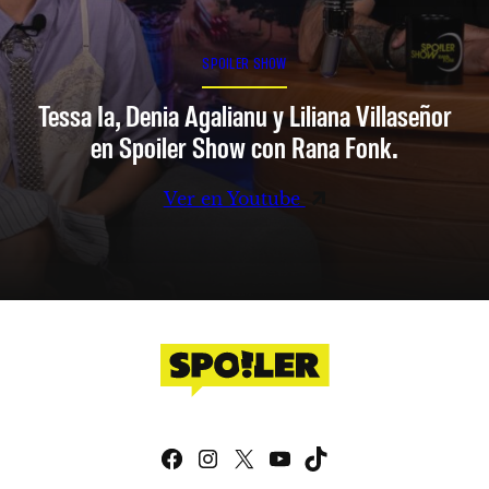
SPOILER SHOW
Tessa Ia, Denia Agalianu y Liliana Villaseñor
en Spoiler Show con Rana Fonk.
Ver en Youtube
Facebook
Instagram
X
YouTube
TikTok