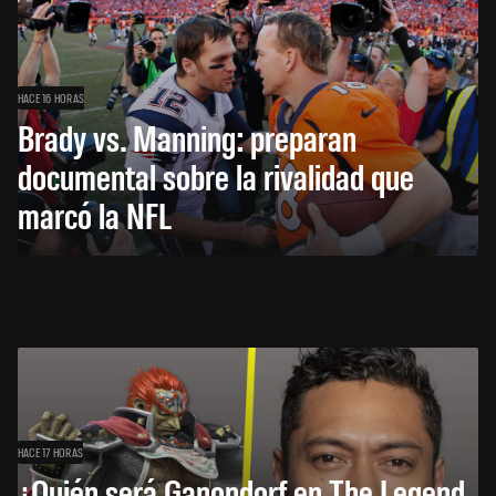
HACE 16 HORAS
Brady vs. Manning: preparan
documental sobre la rivalidad que
marcó la NFL
HACE 17 HORAS
¿Quién será Ganondorf en The Legend